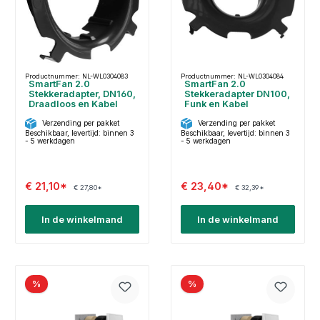
Productnummer: NL-WL0304083
Productnummer: NL-WL0304084
SmartFan 2.0
SmartFan 2.0
Stekkeradapter, DN160,
Stekkeradapter DN100,
Draadloos en Kabel
Funk en Kabel
Verzending per pakket
Verzending per pakket
Beschikbaar, levertijd: binnen 3
Beschikbaar, levertijd: binnen 3
- 5 werkdagen
- 5 werkdagen
€ 21,10*
€ 23,40*
€ 27,80*
€ 32,39*
In de winkelmand
In de winkelmand
%
%