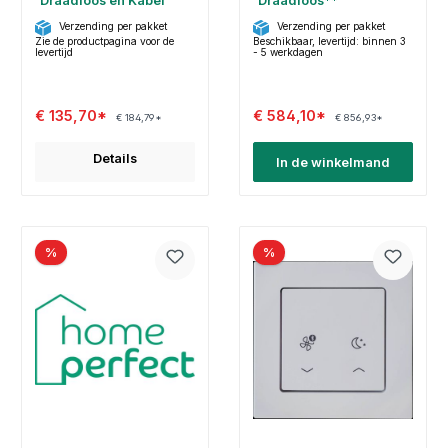
Draadloos en Kabel
Draadloos**
Verzending per pakket
Verzending per pakket
Zie de productpagina voor de
Beschikbaar, levertijd: binnen 3
levertijd
- 5 werkdagen
€ 135,70*
€ 584,10*
€ 184,79*
€ 856,93*
Details
In de winkelmand
%
%