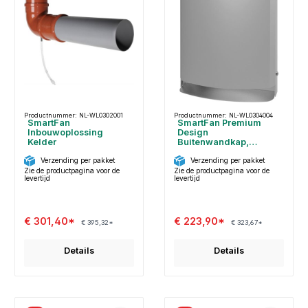
Productnummer: NL-WL0302001
Productnummer: NL-WL0304004
SmartFan
SmartFan Premium
Inbouwoplossing
Design
Kelder
Buitenwandkap,
Roestvrij staal
Verzending per pakket
Verzending per pakket
Zie de productpagina voor de
Zie de productpagina voor de
levertijd
levertijd
€ 301,40*
€ 223,90*
€ 395,32*
€ 323,67*
Details
Details