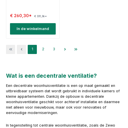
€ 260,30*
€ 331,36*
In de winkelmand
Pagina
Pagina
Pagina
1
2
3
Wat is een decentrale ventilatie?
Een decentrale woonhuisventilatie is een op maat gemaakt en
uitbreidbaar systeem dat wordt gebruikt in individuele kamers of
kleine appartementen. Dankzij de opbouw is decentrale
woonhuisventilatie geschikt voor achteraf installatie en daarmee
niet alleen voor nieuwbouw, maar ook voor renovaties of
eenvoudige moderniseringen.
In tegenstelling tot centrale woonhuisventilatie, zoals de Zewo