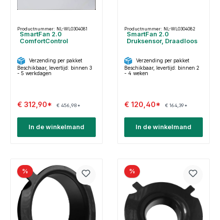
Productnummer: NL-WL0304081
Productnummer: NL-WL0304082
SmartFan 2.0
SmartFan 2.0
ComfortControl
Druksensor, Draadloos
Verzending per pakket
Verzending per pakket
Beschikbaar, levertijd: binnen 3
Beschikbaar, levertijd: binnen 2
- 5 werkdagen
- 4 weken
€ 312,90*
€ 120,40*
€ 456,98*
€ 164,39*
In de winkelmand
In de winkelmand
%
%