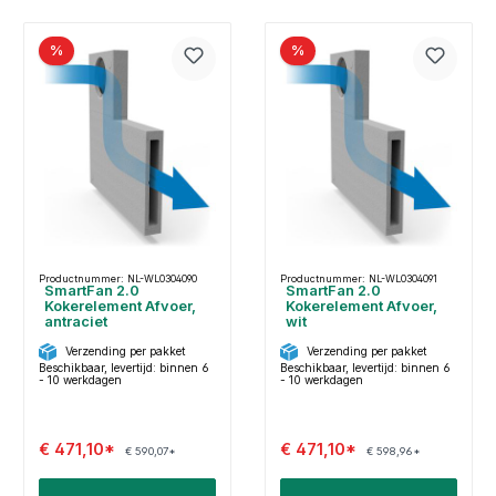
%
%
Productnummer: NL-WL0304090
Productnummer: NL-WL0304091
SmartFan 2.0
SmartFan 2.0
Kokerelement Afvoer,
Kokerelement Afvoer,
antraciet
wit
Verzending per pakket
Verzending per pakket
Beschikbaar, levertijd: binnen 6
Beschikbaar, levertijd: binnen 6
- 10 werkdagen
- 10 werkdagen
€ 471,10*
€ 471,10*
€ 590,07*
€ 598,96*