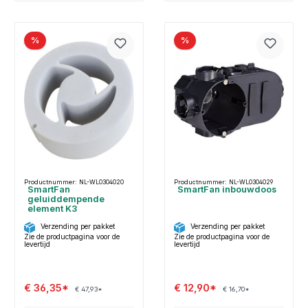
%
%
Productnummer: NL-WL0304020
Productnummer: NL-WL0304029
SmartFan
SmartFan inbouwdoos
geluiddempende
element K3
Verzending per pakket
Verzending per pakket
Zie de productpagina voor de
Zie de productpagina voor de
levertijd
levertijd
€ 36,35*
€ 12,90*
€ 47,93*
€ 16,70*