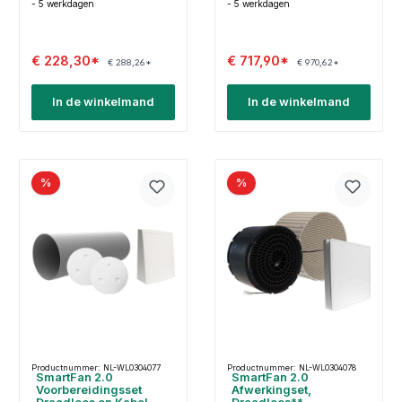
- 5 werkdagen
- 5 werkdagen
€ 228,30*
€ 717,90*
€ 288,26*
€ 970,62*
In de winkelmand
In de winkelmand
%
%
Productnummer: NL-WL0304077
Productnummer: NL-WL0304078
SmartFan 2.0
SmartFan 2.0
Voorbereidingsset
Afwerkingset,