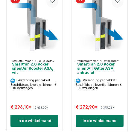
Productnummer: NL-WL0304088
Productnummer: NL-WL0304089
Smartfan 2.0 Koker
SmartFan 2.0 Koker
silentAir Rooster ASA,
silentAir Gitter ASA,
wit
antraciet
Verzending per pakket
Verzending per pakket
Beschikbaar, levertijd: binnen 6
Beschikbaar, levertijd: binnen 6
- 10 werkdagen
- 10 werkdagen
€ 296,10*
€ 272,90*
€ 433,50*
€ 375,26*
In de winkelmand
In de winkelmand