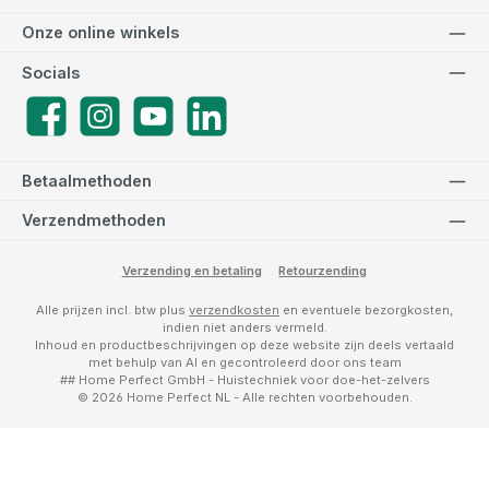
Onze online winkels
Socials
Facebook
Instagram
YouTube
LinkedIn
Betaalmethoden
Verzendmethoden
Verzending en betaling
Retourzending
Alle prijzen incl. btw plus
verzendkosten
en eventuele bezorgkosten,
indien niet anders vermeld.
Inhoud en productbeschrijvingen op deze website zijn deels vertaald
met behulp van AI en gecontroleerd door ons team
## Home Perfect GmbH - Huistechniek voor doe-het-zelvers
© 2026 Home Perfect NL - Alle rechten voorbehouden.