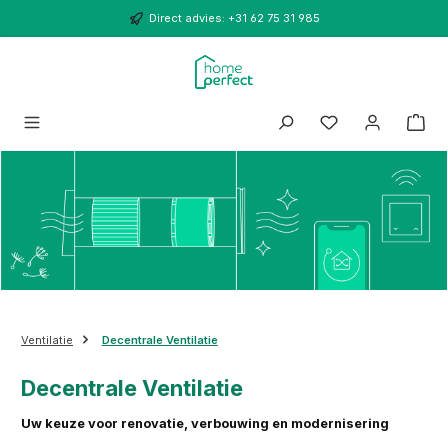
Ga naar de hoofdinhoud
Direct advies: +31 62 75 31 985
Ventilatie
Decentrale Ventilatie
Decentrale Ventilatie
Uw keuze voor renovatie, verbouwing en modernisering