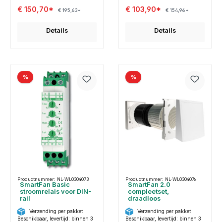
€ 150,70*
€ 103,90*
€ 195,63*
€ 154,96*
Details
Details
%
%
Productnummer: NL-WL0304073
Productnummer: NL-WL0304076
SmartFan Basic
SmartFan 2.0
stroomrelais voor DIN-
compleetset,
rail
draadloos
Verzending per pakket
Verzending per pakket
Beschikbaar, levertijd: binnen 3
Beschikbaar, levertijd: binnen 3