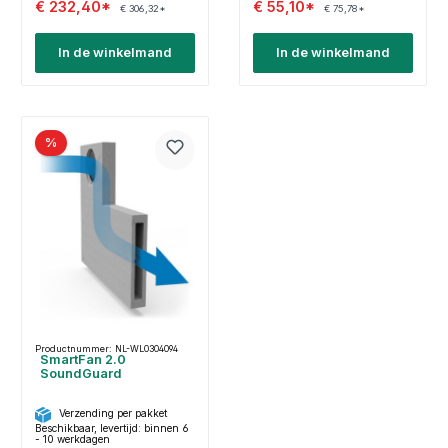
€ 232,40*
€ 55,10*
€ 306,32*
€ 75,78*
In de winkelmand
In de winkelmand
%
Productnummer: NL-WL0304094
SmartFan 2.0
SoundGuard
Verzending per pakket
Beschikbaar, levertijd: binnen 6
- 10 werkdagen