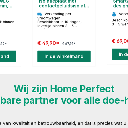
 WLG
isolatieplaat met
Smart
 mm,
contactgeluidsisolatie
design
- 25-2 mm, WLG 045
kamer
Verzending per
Verz
araat
vrachtwagen
Beschikba
d: binnen
Beschikbaar in 10 dagen,
3 - 5 we
levertijd binnen 3 - 5
werkdagen
€ 69,
€ 49,90*
,59*
€ 67,91*
In 
mand
In de winkelmand
Wij zijn Home Perfect
are partner voor alle doe-
e van kwaliteit en betrouwbaarheid, en dat is precies wat u