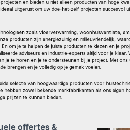
rojecten en bieden u niet alleen producten van hoge kwali
ideaal uitgerust om uw doe-het-zelf projecten succesvol u
chnologieën zoals vloerverwarming, woonhuisventilatie, s
e producten zijn energiezuinig en milieuvriendelijk, waar
n om je te helpen de juiste producten te kiezen en je proj
iseerde adviseurs en industrie-experts altijd voor je klaar. 
an je te horen en je te ondersteunen bij je project. Met ons 
nde brengen en je volledig op je gemak voelen.
reide selectie van hoogwaardige producten voor huistechnie
- we hebben zowel bekende merkfabrikanten als ons eigen
lige prijzen te kunnen bieden.
uele offertes &