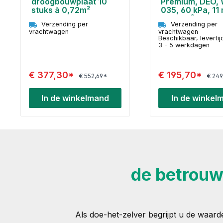
droogbouwplaat 10
Premium, DEO,
stuks à 0,72m²
035, 60 kPa, 11
20,16 m²
Verzending per
Verzending per
vrachtwagen
vrachtwagen
Beschikbaar, levertij
3 - 5 werkdagen
€ 377,30*
€ 195,70*
€ 552,69*
€ 249
In de winkelmand
In de winkel
de betrouwb
Als doe-het-zelver begrijpt u de waard