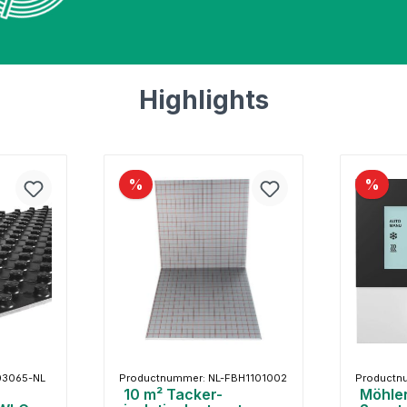
Highlights
%
%
03065-NL
Productnummer: NL-FBH1101002
Productn
10 m² Tacker-
Möhle