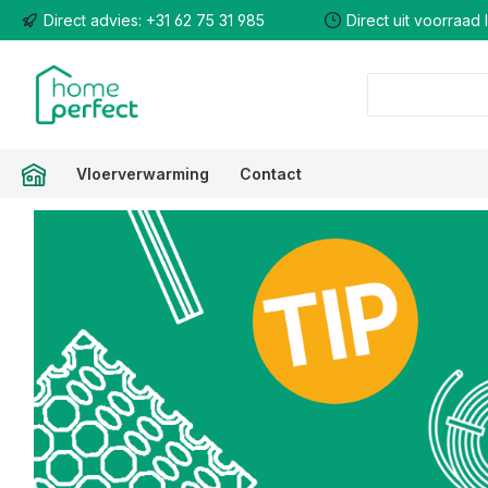
Direct advies: +31 62 75 31 985
Direct uit voorraad
 naar de hoofdinhoud
Ga naar de zoekopdracht
Ga naar de hoofdnavigatie
Vloerverwarming
Contact