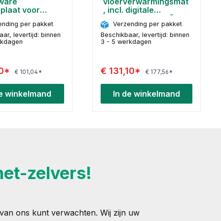
ware
vloerverwarmingsmat
plaat voor
, incl. digitale
bedieningsapp
thermostaat, 5 m²
ending per pakket
Verzending per pakket
 LCD
ar, levertijd: binnen
Beschikbaar, levertijd: binnen
rkdagen
3 - 5 werkdagen
00*
€ 131,10*
€ 101,04*
€ 177,56*
de winkelmand
In de winkelmand
het-zelvers!
 van ons kunt verwachten. Wij zijn uw