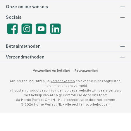
Onze online winkels
Socials
Facebook
Instagram
YouTube
LinkedIn
Betaalmethoden
Verzendmethoden
Verzending en betaling
Retourzending
Alle prijzen incl. btw plus
verzendkosten
en eventuele bezorgkosten,
indien niet anders vermeld.
Inhoud en productbeschrijvingen op deze website zijn deels vertaald
met behulp van AI en gecontroleerd door ons team
## Home Perfect GmbH - Huistechniek voor doe-het-zelvers
© 2026 Home Perfect NL - Alle rechten voorbehouden.