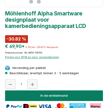
Möhlenhoff Alpha Smartware
designplaat voor
kamerbedieningsapparaat LCD
-30.82 %
€ 69,90*
€ 101,04*
(30.82% bespaard)
Productnummer: NL-MÖH-135196
Prijzen incl. BTW en excl. verzendkosten
Verzending per pakket
Beschikbaar, levertijd: binnen 3 - 5 werkdagen
Producthoeveelheid: Voer de gewenste hoeveelheid i
In de winkelmand