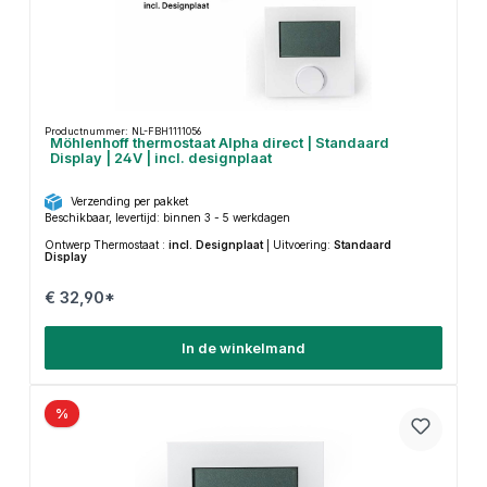
Productnummer: NL-FBH1111056
Möhlenhoff thermostaat Alpha direct | Standaard
Display | 24V | incl. designplaat
Verzending per pakket
Beschikbaar, levertijd: binnen 3 - 5 werkdagen
Ontwerp Thermostaat :
incl. Designplaat
|
Uitvoering:
Standaard
Display
€ 32,90*
In de winkelmand
%