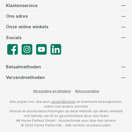
Klantenservice
Ons adres
Onze online winkels
Socials
Facebook
Instagram
YouTube
LinkedIn
Betaalmethoden
Verzendmethoden
Verzending en betaling
Retourzending
Alle prijzen incl. btw plus
verzendkosten
en eventuele bezorgkosten,
indien niet anders vermeld.
Inhoud en productbeschrijvingen op deze website zijn deels vertaald
met behulp van AI en gecontroleerd door ons team
## Home Perfect GmbH - Huistechniek voor doe-het-zelvers
© 2026 Home Perfect NL - Alle rechten voorbehouden.