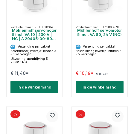
Productnummer: NL-FBH1111099
Productnummer: FBH1111034-NL
Möhlenhoff servomotor
Möhlenhoff servomotor
5 incl. VA 10 | 230 V |
5 incl. VA 80, 24 V (NC)
NC | A 20405-00-805-
01
Verzending per pakket
Verzending per pakket
Beschikbaar, levertijd: binnen 3
Beschikbaar, levertijd: binnen 3
- 5 werkdagen
- 5 werkdagen
Uitvoering:
aandrijving 5
230V - NC
€ 11,40*
€ 10,16*
€ 15,22*
In de winkelmand
In de winkelmand
%
%