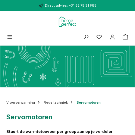
Ga naar de hoofdinhoud
Direct advies: +31 62 75 31 985
Vloerverwarming
Regeltechniek
Servomotoren
Servomotoren
Stuurt de warmtetoevoer per groep aan op je verdeler.