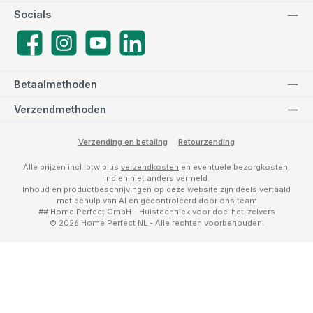
Socials
Facebook
Instagram
YouTube
LinkedIn
Betaalmethoden
Verzendmethoden
Verzending en betaling
Retourzending
Alle prijzen incl. btw plus
verzendkosten
en eventuele bezorgkosten,
indien niet anders vermeld.
Inhoud en productbeschrijvingen op deze website zijn deels vertaald
met behulp van AI en gecontroleerd door ons team
## Home Perfect GmbH - Huistechniek voor doe-het-zelvers
© 2026 Home Perfect NL - Alle rechten voorbehouden.