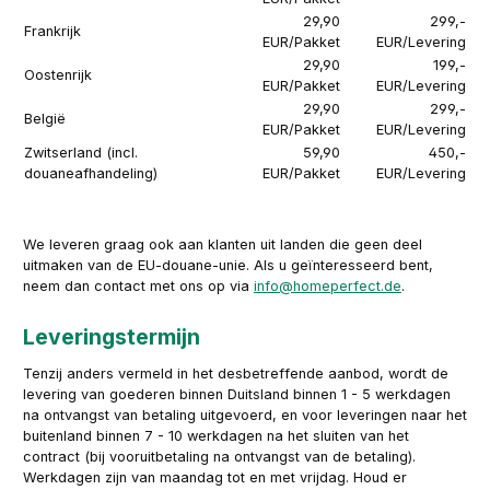
29,90
299,-
Frankrijk
EUR/Pakket
EUR/Levering
29,90
199,-
Oostenrijk
EUR/Pakket
EUR/Levering
29,90
299,-
België
EUR/Pakket
EUR/Levering
Zwitserland (incl.
59,90
450,-
douaneafhandeling)
EUR/Pakket
EUR/Levering
We leveren graag ook aan klanten uit landen die geen deel
uitmaken van de EU-douane-unie. Als u geïnteresseerd bent,
neem dan contact met ons op via
info@homeperfect.de
.
Leveringstermijn
Tenzij anders vermeld in het desbetreffende aanbod, wordt de
levering van goederen binnen Duitsland binnen 1 - 5 werkdagen
na ontvangst van betaling uitgevoerd, en voor leveringen naar het
buitenland binnen 7 - 10 werkdagen na het sluiten van het
contract (bij vooruitbetaling na ontvangst van de betaling).
Werkdagen zijn van maandag tot en met vrijdag. Houd er