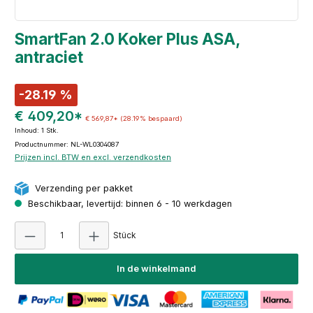
SmartFan 2.0 Koker Plus ASA,
antraciet
-28.19 %
€ 409,20*
€ 569,87*
(28.19% bespaard)
Inhoud:
1 Stk.
Productnummer: NL-WL0304087
Prijzen incl. BTW en excl. verzendkosten
Verzending per pakket
Beschikbaar, levertijd: binnen 6 - 10 werkdagen
Producthoeveelheid: Voer de gewenste hoeve
Stück
In de winkelmand