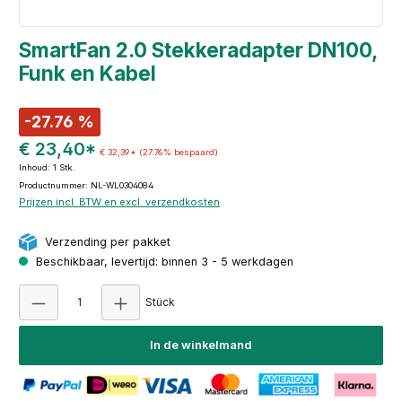
SmartFan 2.0 Stekkeradapter DN100,
Funk en Kabel
-27.76 %
€ 23,40*
€ 32,39*
(27.76% bespaard)
Inhoud:
1 Stk.
Productnummer: NL-WL0304084
Prijzen incl. BTW en excl. verzendkosten
Verzending per pakket
Beschikbaar, levertijd: binnen 3 - 5 werkdagen
Producthoeveelheid: Voer de gewenste hoeve
Stück
In de winkelmand