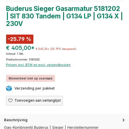
Buderus Sieger Gasarmatur 5181202
| SIT 830 Tandem | G134 LP | G134 X |
230V
-25.79 %
€ 405,00*
€ 545,74*
(25.79% bespaard)
Inhoud:
1 Stk.
Productnummer: 5181202
Prijzen incl. BTW en excl. verzendkosten
Momenteel niet op voorraad
Verzending per pakket
Toevoegen aan verlanglijst
Beschrijving
Gas-Kombiventil Buderus | Sieger | Herstellernummer