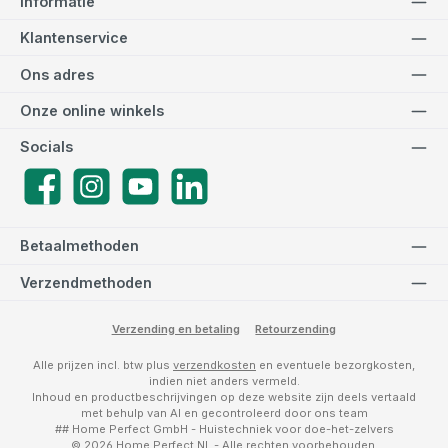
Informatie
Klantenservice
Ons adres
Onze online winkels
Socials
Facebook
Instagram
YouTube
LinkedIn
Betaalmethoden
Verzendmethoden
Verzending en betaling
Retourzending
Alle prijzen incl. btw plus
verzendkosten
en eventuele bezorgkosten,
indien niet anders vermeld.
Inhoud en productbeschrijvingen op deze website zijn deels vertaald
met behulp van AI en gecontroleerd door ons team
## Home Perfect GmbH - Huistechniek voor doe-het-zelvers
© 2026 Home Perfect NL - Alle rechten voorbehouden.