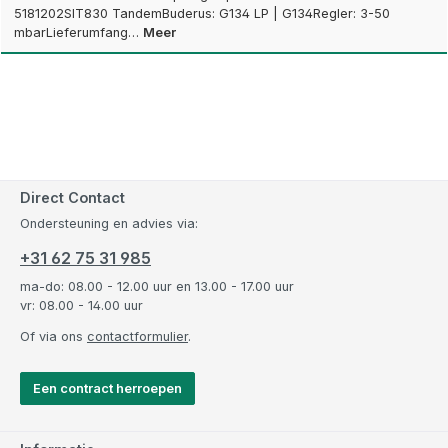
5181202SIT830 TandemBuderus: G134 LP | G134Regler: 3-50
mbarLieferumfang…
Meer
Direct Contact
Ondersteuning en advies via:
+31 62 75 31 985
ma-do: 08.00 - 12.00 uur en 13.00 - 17.00 uur
vr: 08.00 - 14.00 uur
Of via ons
contactformulier
.
Een contract herroepen