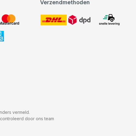
Verzendmethoden
DHL
expeditie levering
nders vermeld.
econtroleerd door ons team