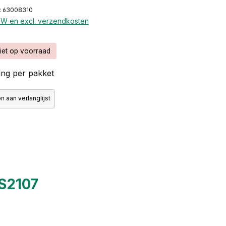
: 63008310
BTW en excl. verzendkosten
iet op voorraad
ng per pakket
 aan verlanglijst
S2107