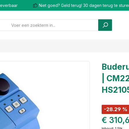
 leverbaar
Niet goed? Geld terug! 30 dagen terug te sture
Buderu
| CM22
HS210
-28.29 %
€ 310,
Inhoud:
1 Stk.