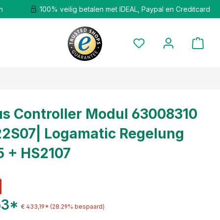
n
100% veilig betalen met IDEAL, Paypal en Creditcard
s Controller Modul 63008310
2S07| Logamatic Regelung
5 + HS2107
63*
€ 433,19*
(28.29% bespaard)