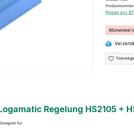
Productnummer
Prijzen incl. 
Momenteel n
Verzendi
Toevoegen
Logamatic Regelung HS2105 + H
eeignet für: