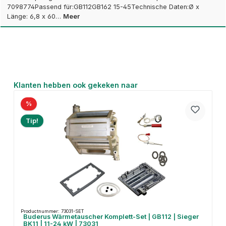
7098774Passend für:GB112GB162 15-45Technische Daten:Ø x
Länge: 6,8 x 60…
Meer
Productgalerij overslaan
Klanten hebben ook gekeken naar
%
Tip!
Productnummer: 73031-SET
Buderus Wärmetauscher Komplett-Set | GB112 | Sieger
BK11 | 11-24 kW | 73031