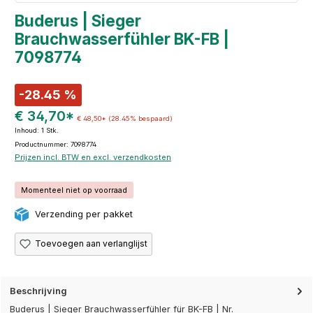
Buderus | Sieger
Brauchwasserfühler BK-FB |
7098774
-28.45 %
€ 34,70*
€ 48,50*
(28.45% bespaard)
Inhoud:
1 Stk.
Productnummer: 7098774
Prijzen incl. BTW en excl. verzendkosten
Momenteel niet op voorraad
Verzending per pakket
Toevoegen aan verlanglijst
Beschrijving
Buderus | Sieger Brauchwasserfühler für BK-FB | Nr.