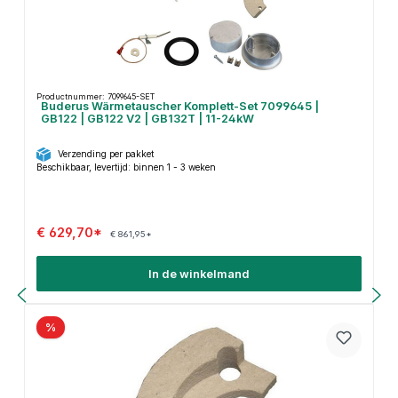
Productnummer: 7099645-SET
Buderus Wärmetauscher Komplett-Set 7099645 |
GB122 | GB122 V2 | GB132T | 11-24kW
Verzending per pakket
Beschikbaar, levertijd: binnen 1 - 3 weken
€ 629,70*
€ 861,95*
In de winkelmand
%