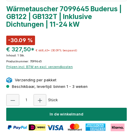
Wärmetauscher 7099645 Buderus |
GB122 | GB132T | Inklusive
Dichtungen | 11-24 kW
-30.09 %
€ 327,50*
€ 468,43*
(30.09% bespaard)
Inhoud:
1 Stk.
Productnummer: 7099645
Prijzen incl. BTW en excl. verzendkosten
Verzending per pakket
Beschikbaar, levertijd: binnen 1 - 3 weken
Producthoeveelheid: Voer de gewenste hoeve
Stück
In de winkelmand