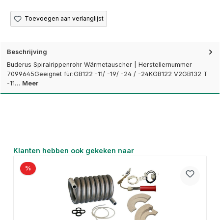
Toevoegen aan verlanglijst
Beschrijving
Buderus Spiralrippenrohr Wärmetauscher | Herstellernummer
7099645Geeignet für:GB122 -11/ -19/ -24 / -24KGB122 V2GB132 T
-11…
Meer
Productgalerij overslaan
Klanten hebben ook gekeken naar
%