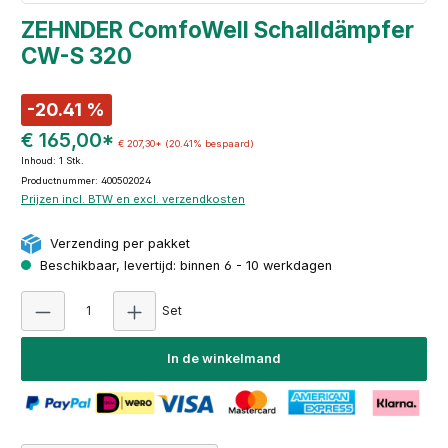
ZEHNDER ComfoWell Schalldämpfer
CW-S 320
-20.41 %
€ 165,00*
€ 207,30*
(20.41% bespaard)
Inhoud:
1 Stk.
Productnummer: 400502024
Prijzen incl. BTW en excl. verzendkosten
Verzending per pakket
Beschikbaar, levertijd: binnen 6 - 10 werkdagen
Producthoeveelheid: Voer de gewenste hoeveel
Set
In de winkelmand