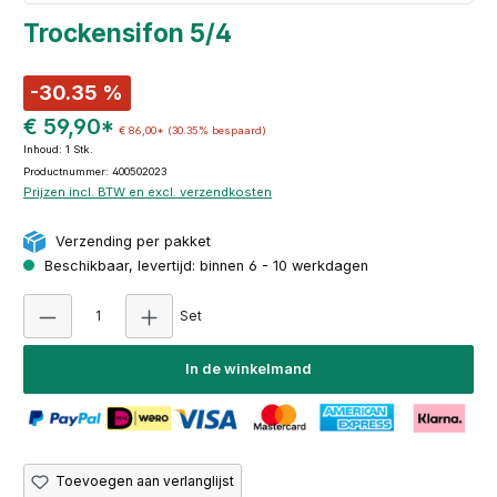
Trockensifon 5/4
-30.35 %
€ 59,90*
€ 86,00*
(30.35% bespaard)
Inhoud:
1 Stk.
Productnummer: 400502023
Prijzen incl. BTW en excl. verzendkosten
Verzending per pakket
Beschikbaar, levertijd: binnen 6 - 10 werkdagen
Producthoeveelheid: Voer de gewenste hoeveel
Set
In de winkelmand
Toevoegen aan verlanglijst