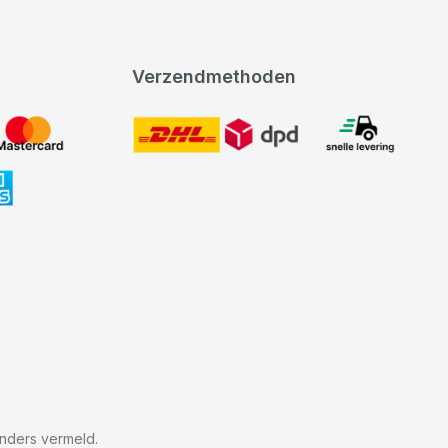
Verzendmethoden
DHL
expeditie levering
nders vermeld.