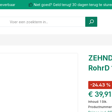
 leverbaar
Niet goed? Geld terug! 30 dagen terug te sture
ZEHND
RohrD 
-24.43 %
€ 39,9
Inhoud:
1 Stk.
Productnummer