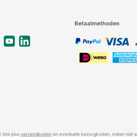
Betaalmethoden
gram
YouTube
LinkedIn
PayPal, VISA, Mastercard
American Express
cl. btw plus
verzendkosten
en eventuele bezorgkosten, indien niet a