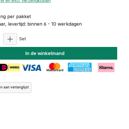
BTW en excl. verzendkosten
ng per pakket
r, levertijd: binnen 6 - 10 werkdagen
Producthoeveelheid: Voer de gewenste hoeveelheid 
Set
In de winkelmand
 aan verlanglijst