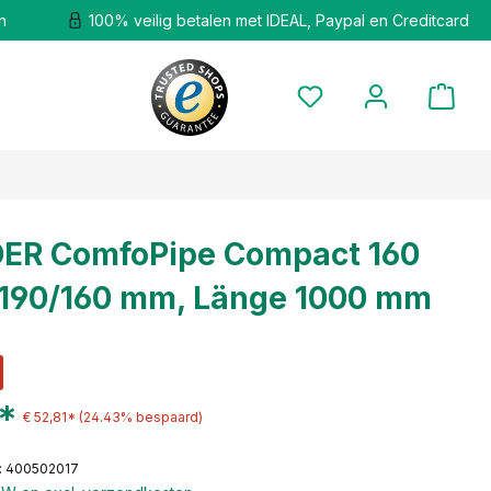
n
100% veilig betalen met IDEAL, Paypal en Creditcard
ER ComfoPipe Compact 160
190/160 mm, Länge 1000 mm
1*
€ 52,81*
(24.43% bespaard)
: 400502017