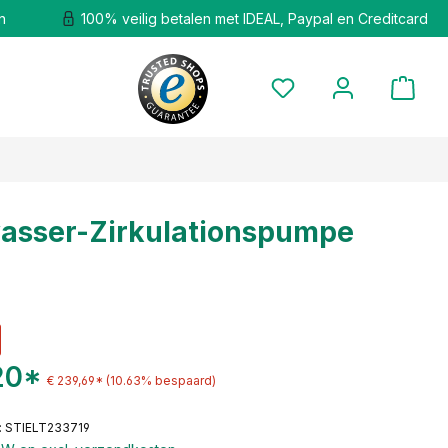
n
100% veilig betalen met IDEAL, Paypal en Creditcard
asser-Zirkulationspumpe
20*
€ 239,69*
(10.63% bespaard)
: STIELT233719