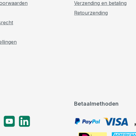
oorwaarden
Verzending en betaling
Retourzending
srecht
ellingen
Betaalmethoden
gram
YouTube
LinkedIn
PayPal, VISA, Mastercard