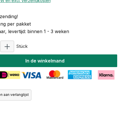
BTW en excl. verzendkosten
zending!
ng per pakket
r, levertijd: binnen 1 - 3 weken
Producthoeveelheid: Voer de gewenste hoeveelheid
Stück
In de winkelmand
 aan verlanglijst