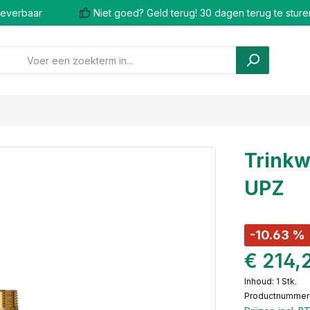
 leverbaar
Niet goed? Geld terug! 30 dagen terug te sture
Trinkw
UPZ
-10.63 %
€ 214,
Inhoud:
1 Stk.
Productnummer