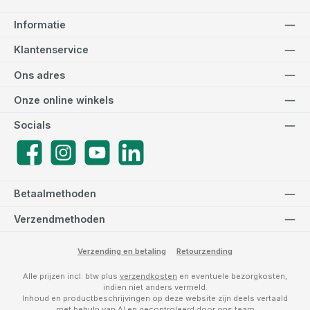
Informatie
Klantenservice
Ons adres
Onze online winkels
Socials
Facebook
Instagram
YouTube
LinkedIn
Betaalmethoden
Verzendmethoden
Verzending en betaling
Retourzending
Alle prijzen incl. btw plus
verzendkosten
en eventuele bezorgkosten,
indien niet anders vermeld.
Inhoud en productbeschrijvingen op deze website zijn deels vertaald
met behulp van AI en gecontroleerd door ons team