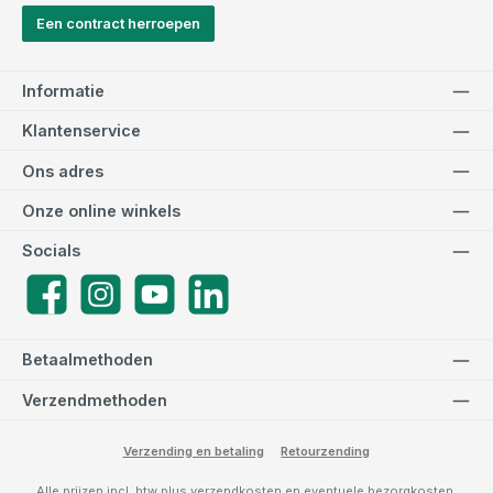
Een contract herroepen
Informatie
Klantenservice
Ons adres
Onze online winkels
Socials
Facebook
Instagram
YouTube
LinkedIn
Betaalmethoden
Verzendmethoden
Verzending en betaling
Retourzending
Alle prijzen incl. btw plus
verzendkosten
en eventuele bezorgkosten,