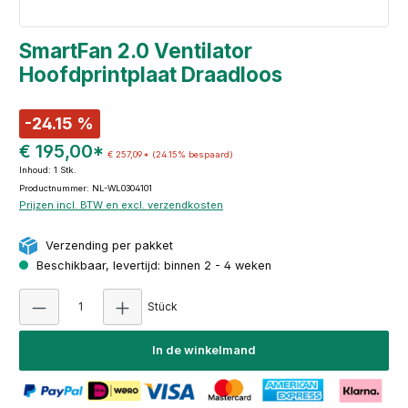
SmartFan 2.0 Ventilator
Hoofdprintplaat Draadloos
-24.15 %
€ 195,00*
€ 257,09*
(24.15% bespaard)
Inhoud:
1 Stk.
Productnummer: NL-WL0304101
Prijzen incl. BTW en excl. verzendkosten
Verzending per pakket
Beschikbaar, levertijd: binnen 2 - 4 weken
Producthoeveelheid: Voer de gewenste hoeve
Stück
In de winkelmand