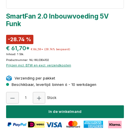
SmartFan 2.0 Inbouwvoeding 5V
Funk
-28.74 %
€ 61,70*
€ 86,58*
(28.74% bespaard)
Inhoud:
1 Stk.
Productnummer: NL-WL0304102
Prijzen incl. BTW en excl. verzendkosten
Verzending per pakket
Beschikbaar, levertijd: binnen 6 - 10 werkdagen
Producthoeveelheid: Voer de gewenste hoeve
Stück
In de winkelmand