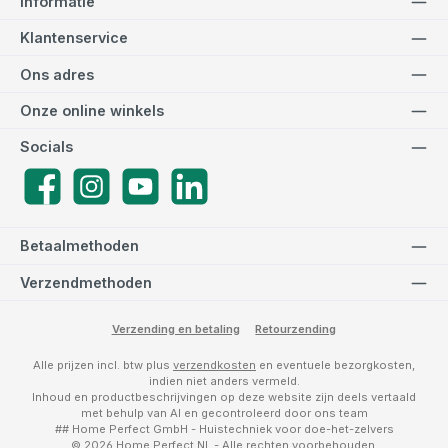
Informatie
Klantenservice
Ons adres
Onze online winkels
Socials
Facebook
Instagram
YouTube
LinkedIn
Betaalmethoden
Verzendmethoden
Verzending en betaling
Retourzending
Alle prijzen incl. btw plus
verzendkosten
en eventuele bezorgkosten,
indien niet anders vermeld.
Inhoud en productbeschrijvingen op deze website zijn deels vertaald
met behulp van AI en gecontroleerd door ons team
## Home Perfect GmbH - Huistechniek voor doe-het-zelvers
© 2026 Home Perfect NL - Alle rechten voorbehouden.