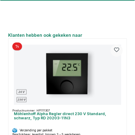
Productgalerij overslaan
Klanten hebben ook gekeken naar
%
Productnummer: HP1111307
Möhlenhoff Alpha Regler direct 230 V Standard,
schwarz, Typ RD 20203-11N3
Verzending per pakket
Beschikbaar, levertijd: binnen 3 - 5 werkdagen