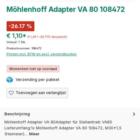
Möhlenhoff Adapter VA 80 108472
-26.17 %
€ 1,10*
€ 1,49*
(26.17% bespaard)
Inhoud:
1 Stk.
Productnummer: 108472
Prijzen incl. BTW en excl. verzendkosten
Momenteel niet op voorraad
Verzending per pakket
Toevoegen aan verlanglijst
Beschrijving
Möhlenhoff Adapter VA 80Adapter für Stellantrieb VA80
Lieferumfang:1x Möhlenhoff Adapter VA 80 108472, M30*1,5
(Heimeier)…
Meer