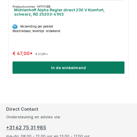
Productnummer: HP1111308
Möhlenhoff Alpha Regler direct 230 V Komfort,
schwarz, RD 25203-41N3
Verzending per pakket
Beschikbaar, levertijd: onbekend
€ 47,00*
€ 61,89*
In de winkelmand
Direct Contact
Ondersteuning en advies via:
+31 62 75 31 985
ma-do: 08.00 - 12.00 uur en 13.00 - 17.00 uur