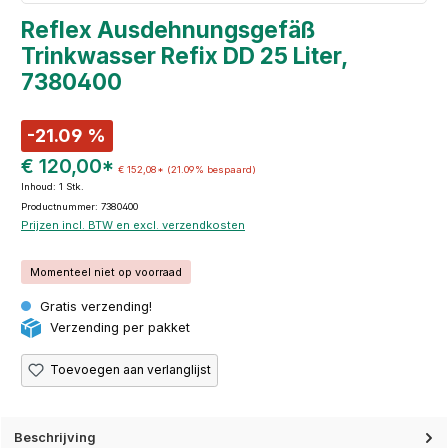
Reflex Ausdehnungsgefäß
Trinkwasser Refix DD 25 Liter,
7380400
-21.09 %
€ 120,00*
€ 152,08*
(21.09% bespaard)
Inhoud:
1 Stk.
Productnummer: 7380400
Prijzen incl. BTW en excl. verzendkosten
Momenteel niet op voorraad
Gratis verzending!
Verzending per pakket
Toevoegen aan verlanglijst
Beschrijving