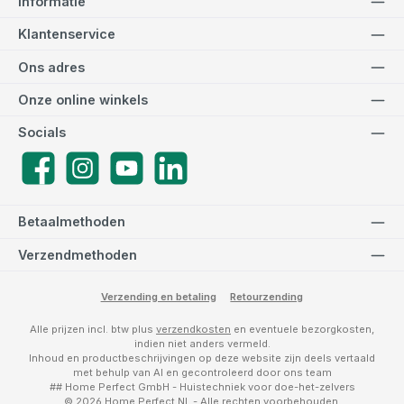
Informatie
Klantenservice
Ons adres
Onze online winkels
Socials
Facebook
Instagram
YouTube
LinkedIn
Betaalmethoden
Verzendmethoden
Verzending en betaling
Retourzending
Alle prijzen incl. btw plus
verzendkosten
en eventuele bezorgkosten,
indien niet anders vermeld.
Inhoud en productbeschrijvingen op deze website zijn deels vertaald
met behulp van AI en gecontroleerd door ons team
## Home Perfect GmbH - Huistechniek voor doe-het-zelvers
© 2026 Home Perfect NL - Alle rechten voorbehouden.