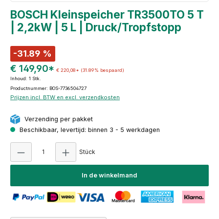
BOSCH Kleinspeicher TR3500TO 5 T
| 2,2kW | 5 L | Druck/Tropfstopp
-31.89 %
€ 149,90*
€ 220,08*
(31.89% bespaard)
Inhoud:
1 Stk.
Productnummer: BOS-7736504727
Prijzen incl. BTW en excl. verzendkosten
Verzending per pakket
Beschikbaar, levertijd: binnen 3 - 5 werkdagen
Producthoeveelheid: Voer de gewenste hoeve
Stück
In de winkelmand