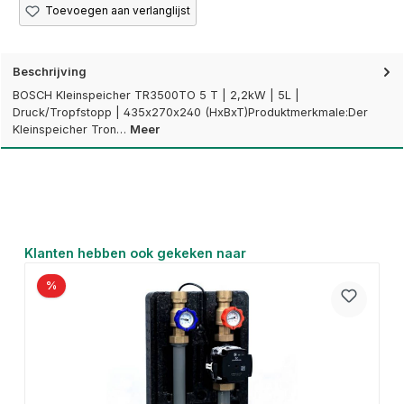
Toevoegen aan verlanglijst
Beschrijving
BOSCH Kleinspeicher TR3500TO 5 T | 2,2kW | 5L |
Druck/Tropfstopp | 435x270x240 (HxBxT)Produktmerkmale:Der
Kleinspeicher Tron…
Meer
Productgalerij overslaan
Klanten hebben ook gekeken naar
%