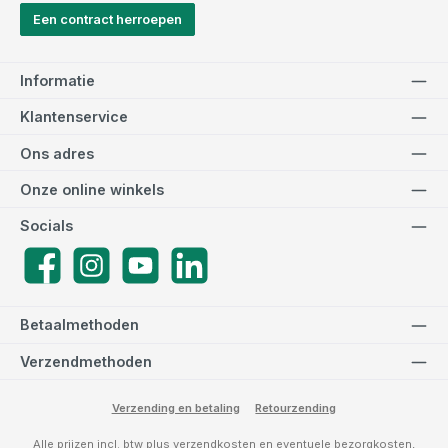
Een contract herroepen
Informatie
Klantenservice
Ons adres
Onze online winkels
Socials
Facebook
Instagram
YouTube
LinkedIn
Betaalmethoden
Verzendmethoden
Verzending en betaling
Retourzending
Alle prijzen incl. btw plus
verzendkosten
en eventuele bezorgkosten,