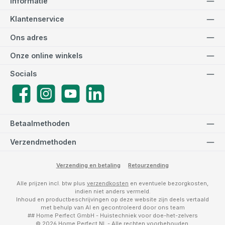
Informatie
Klantenservice
Ons adres
Onze online winkels
Socials
Facebook
Instagram
YouTube
LinkedIn
Betaalmethoden
Verzendmethoden
Verzending en betaling
Retourzending
Alle prijzen incl. btw plus
verzendkosten
en eventuele bezorgkosten,
indien niet anders vermeld.
Inhoud en productbeschrijvingen op deze website zijn deels vertaald
met behulp van AI en gecontroleerd door ons team
## Home Perfect GmbH - Huistechniek voor doe-het-zelvers
© 2026 Home Perfect NL - Alle rechten voorbehouden.