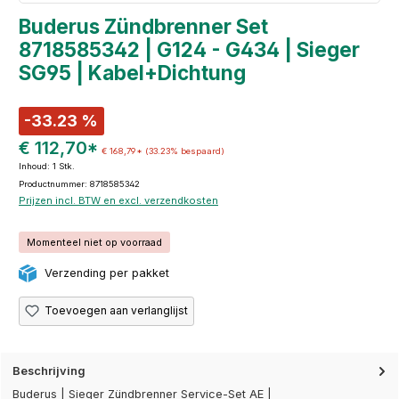
Buderus Zündbrenner Set
8718585342 | G124 - G434 | Sieger
SG95 | Kabel+Dichtung
-33.23 %
€ 112,70*
€ 168,79*
(33.23% bespaard)
Inhoud:
1 Stk.
Productnummer: 8718585342
Prijzen incl. BTW en excl. verzendkosten
Momenteel niet op voorraad
Verzending per pakket
Toevoegen aan verlanglijst
Beschrijving
Buderus | Sieger Zündbrenner Service-Set AE |