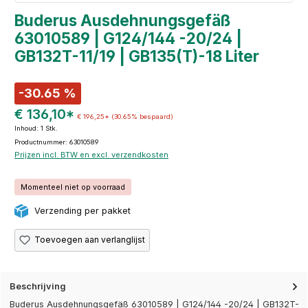
Buderus Ausdehnungsgefäß
63010589 | G124/144 -20/24 |
GB132T-11/19 | GB135(T)-18 Liter
-30.65 %
€ 136,10*
€ 196,25*
(30.65% bespaard)
Inhoud:
1 Stk.
Productnummer: 63010589
Prijzen incl. BTW en excl. verzendkosten
Momenteel niet op voorraad
Verzending per pakket
Toevoegen aan verlanglijst
Beschrijving
Buderus Ausdehnungsgefäß 63010589 | G124/144 -20/24 | GB132T-