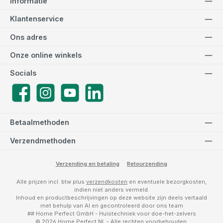
Informatie
Klantenservice
Ons adres
Onze online winkels
Socials
Facebook
Instagram
YouTube
LinkedIn
Betaalmethoden
Verzendmethoden
Verzending en betaling
Retourzending
Alle prijzen incl. btw plus
verzendkosten
en eventuele bezorgkosten,
indien niet anders vermeld.
Inhoud en productbeschrijvingen op deze website zijn deels vertaald
met behulp van AI en gecontroleerd door ons team
## Home Perfect GmbH - Huistechniek voor doe-het-zelvers
© 2026 Home Perfect NL - Alle rechten voorbehouden.