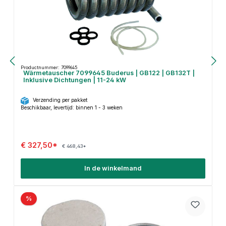
Productnummer: 7099645
Wärmetauscher 7099645 Buderus | GB122 | GB132T |
Inklusive Dichtungen | 11-24 kW
Verzending per pakket
Beschikbaar, levertijd: binnen 1 - 3 weken
€ 327,50*
€ 468,43*
In de winkelmand
%