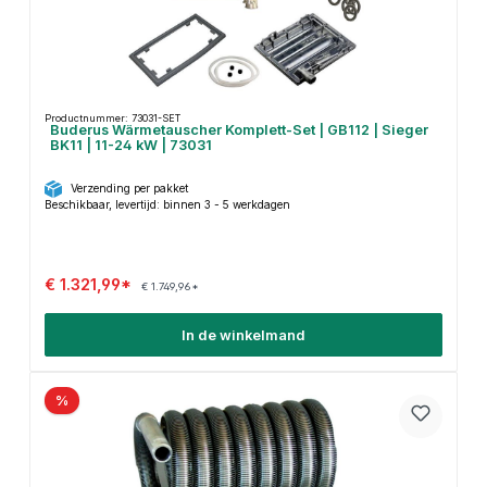
Productnummer: 73031-SET
Buderus Wärmetauscher Komplett-Set | GB112 | Sieger
BK11 | 11-24 kW | 73031
Verzending per pakket
Beschikbaar, levertijd: binnen 3 - 5 werkdagen
€ 1.321,99*
€ 1.749,96*
In de winkelmand
%