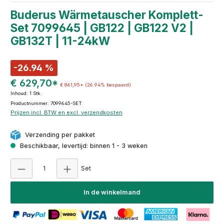
Buderus Wärmetauscher Komplett-
Set 7099645 | GB122 | GB122 V2 |
GB132T | 11-24kW
-26.94 %
€ 629,70*
€ 861,95*
(26.94% bespaard)
Inhoud:
1 Stk.
Productnummer: 7099645-SET
Prijzen incl. BTW en excl. verzendkosten
Verzending per pakket
Beschikbaar, levertijd: binnen 1 - 3 weken
Producthoeveelheid: Voer de gewenste hoeveel
Set
In de winkelmand