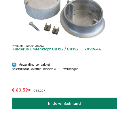
Productnummer: 7099646
Buderus Umlenktopf GB122 / GB132T | 7099646
Verzending per pakket
Beschikbaar, levertijd: binnen 6 - 10 werkdagen
€ 60,59*
€ 83,22*
In de winkelmand