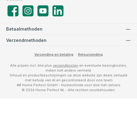
Facebook
Instagram
YouTube
LinkedIn
Betaalmethoden
Verzendmethoden
Verzending en betaling
Retourzending
Alle prijzen incl. btw plus
verzendkosten
en eventuele bezorgkosten,
indien niet anders vermeld.
Inhoud en productbeschrijvingen op deze website zijn deels vertaald
met behulp van AI en gecontroleerd door ons team
## Home Perfect GmbH - Huistechniek voor doe-het-zelvers
© 2026 Home Perfect NL - Alle rechten voorbehouden.