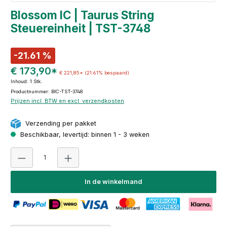
Blossom IC | Taurus String
Steuereinheit | TST-3748
-21.61 %
€ 173,90*
€ 221,85*
(21.61% bespaard)
Inhoud:
1 Stk.
Productnummer: BIC-TST-3748
Prijzen incl. BTW en excl. verzendkosten
Verzending per pakket
Beschikbaar, levertijd: binnen 1 - 3 weken
Producthoeveelheid: Voer de gewenste hoeveelheid i
In de winkelmand