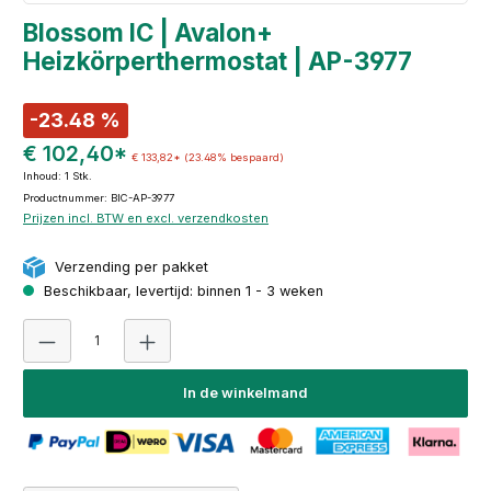
Blossom IC | Avalon+
Heizkörperthermostat | AP-3977
-23.48 %
€ 102,40*
€ 133,82*
(23.48% bespaard)
Inhoud:
1 Stk.
Productnummer: BIC-AP-3977
Prijzen incl. BTW en excl. verzendkosten
Verzending per pakket
Beschikbaar, levertijd: binnen 1 - 3 weken
Producthoeveelheid: Voer de gewenste hoeveelheid i
In de winkelmand