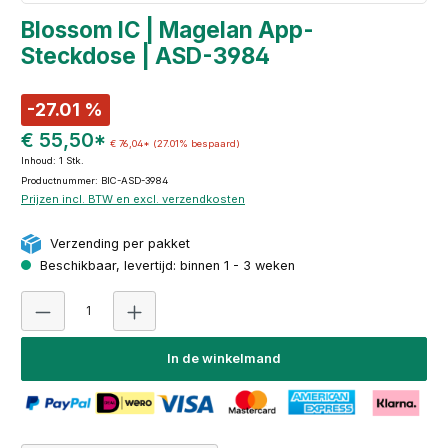
Blossom IC | Magelan App-
Steckdose | ASD-3984
-27.01 %
€ 55,50*
€ 76,04*
(27.01% bespaard)
Inhoud:
1 Stk.
Productnummer: BIC-ASD-3984
Prijzen incl. BTW en excl. verzendkosten
Verzending per pakket
Beschikbaar, levertijd: binnen 1 - 3 weken
Producthoeveelheid: Voer de gewenste hoeveelheid i
In de winkelmand