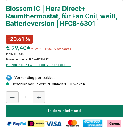
Blossom IC | Hera Direct+
Raumthermostat, für Fan Coil, weiß,
Batterieversion | HFCB-6301
-20.61 %
€ 99,40*
€ 125,21*
(20.61% bespaard)
Inhoud:
1 Stk.
Productnummer: BIC-HFCB-6301
Prijzen incl. BTW en excl. verzendkosten
Verzending per pakket
Beschikbaar, levertijd: binnen 1 - 3 weken
Producthoeveelheid: Voer de gewenste hoeveelheid i
In de winkelmand