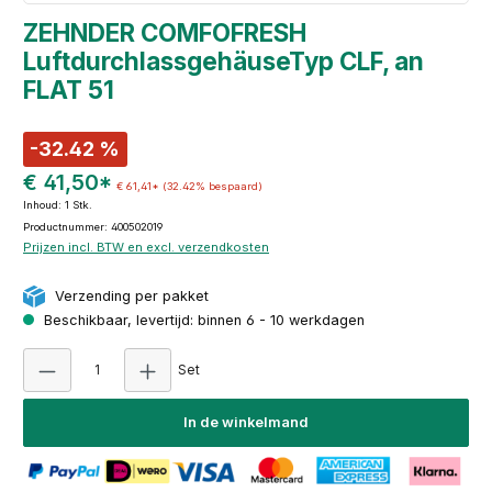
ZEHNDER COMFOFRESH
LuftdurchlassgehäuseTyp CLF, an
FLAT 51
-32.42 %
€ 41,50*
€ 61,41*
(32.42% bespaard)
Inhoud:
1 Stk.
Productnummer: 400502019
Prijzen incl. BTW en excl. verzendkosten
Verzending per pakket
Beschikbaar, levertijd: binnen 6 - 10 werkdagen
Producthoeveelheid: Voer de gewenste hoeveel
Set
In de winkelmand