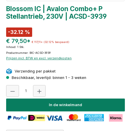
Blossom IC | Avalon Combo+ P
Stellantrieb, 230V | ACSD-3939
-32.12 %
€ 79,50*
€ 117,11*
(32.12% bespaard)
Inhoud:
1 Stk.
Productnummer: BIC-ACSD-3939
Prijzen incl. BTW en excl. verzendkosten
Verzending per pakket
Beschikbaar, levertijd: binnen 1 - 3 weken
Producthoeveelheid: Voer de gewenste hoeveelheid i
In de winkelmand