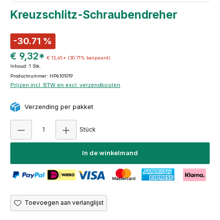
Kreuzschlitz-Schraubendreher
-30.71 %
€ 9,32*
€ 13,45*
(30.71% bespaard)
Inhoud:
1 Stk.
Productnummer: HP6101019
Prijzen incl. BTW en excl. verzendkosten
Verzending per pakket
Producthoeveelheid: Voer de gewenste hoeve
Stück
In de winkelmand
Toevoegen aan verlanglijst