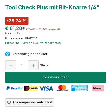
Tool Check Plus mit Bit-Knarre 1/4"
-28.74 %
€ 81,28*
€ 114,06*
(28.74% bespaard)
Inhoud:
1 Stk.
Productnummer: HP6101123
Prijzen incl. BTW en excl. verzendkosten
Verzending per pakket
Producthoeveelheid: Voer de gewenste hoeve
Stück
In de winkelmand
Toevoegen aan verlanglijst