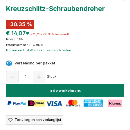
Kreuzschlitz-Schraubendreher
-30.35 %
€ 14,07*
€ 20,20*
(30.35% bespaard)
Inhoud:
1 Stk.
Productnummer: HP6101018
Prijzen incl. BTW en excl. verzendkosten
Verzending per pakket
Producthoeveelheid: Voer de gewenste hoeve
Stück
In de winkelmand
Toevoegen aan verlanglijst