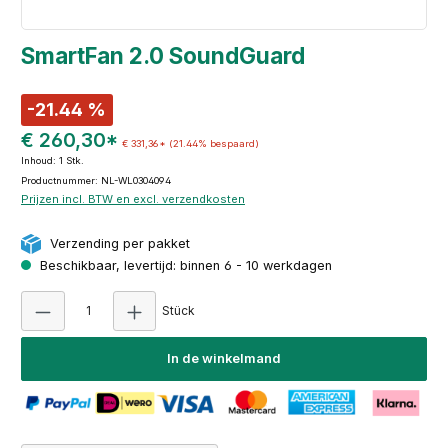
SmartFan 2.0 SoundGuard
-21.44 %
€ 260,30*
€ 331,36*
(21.44% bespaard)
Inhoud:
1 Stk.
Productnummer: NL-WL0304094
Prijzen incl. BTW en excl. verzendkosten
Verzending per pakket
Beschikbaar, levertijd: binnen 6 - 10 werkdagen
Producthoeveelheid: Voer de gewenste hoeve
Stück
In de winkelmand