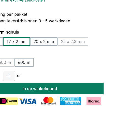
BTW en excl. verzendkosten
ng per pakket
r, levertijd: binnen 3 - 5 werkdagen
rmingbuis
17 x 2 mm
20 x 2 mm
25 x 2,3 mm
(Deze optie is momenteel
500 m
600 m
(Deze optie is momenteel niet beschikbaar.)
Producthoeveelheid: Voer de gewenste hoeveelheid i
rol
In de winkelmand