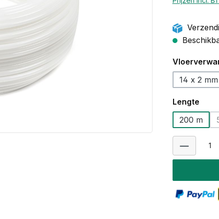
Prijzen incl. 
Verzendi
Beschikbaa
Selecteer
Vloerverwa
14 x 2 mm
Selecteer
Lengte
200 m