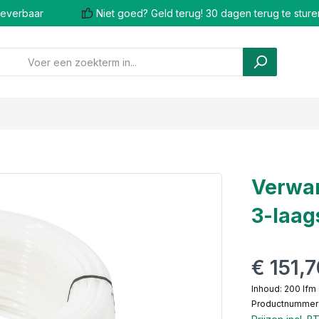
 leverbaar
Niet goed? Geld terug! 30 dagen terug te sture
Verwar
3-laag
€ 151,
Inhoud:
200 lfm
Productnummer