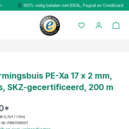
n
100% veilig betalen met IDEAL, Paypal en Creditcard
mingsbuis PE-Xa 17 x 2 mm,
s, SKZ-gecertificeerd, 200 m
70*
(€ 0,76* / 1 lfm)
: NL-FBN1108001