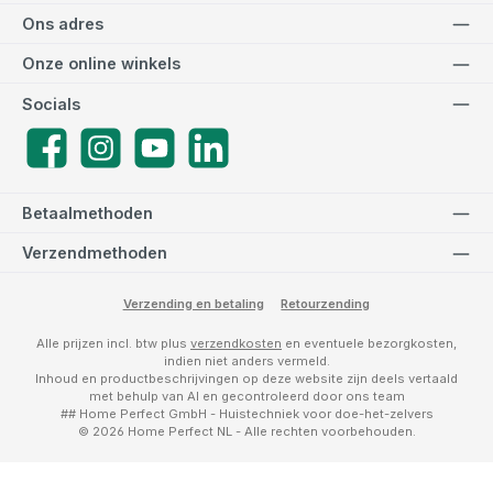
Ons adres
Onze online winkels
Socials
Facebook
Instagram
YouTube
LinkedIn
Betaalmethoden
Verzendmethoden
Verzending en betaling
Retourzending
Alle prijzen incl. btw plus
verzendkosten
en eventuele bezorgkosten,
indien niet anders vermeld.
Inhoud en productbeschrijvingen op deze website zijn deels vertaald
met behulp van AI en gecontroleerd door ons team
## Home Perfect GmbH - Huistechniek voor doe-het-zelvers
© 2026 Home Perfect NL - Alle rechten voorbehouden.