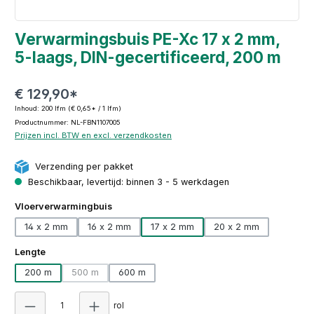
Verwarmingsbuis PE-Xc 17 x 2 mm,
5-laags, DIN-gecertificeerd, 200 m
€ 129,90*
Inhoud:
200 lfm
(€ 0,65* / 1 lfm)
Productnummer: NL-FBN1107005
Prijzen incl. BTW en excl. verzendkosten
Verzending per pakket
Beschikbaar, levertijd: binnen 3 - 5 werkdagen
Selecteer
Vloerverwarmingbuis
14 x 2 mm
16 x 2 mm
17 x 2 mm
20 x 2 mm
Selecteer
Lengte
200 m
500 m
600 m
(Deze optie is momenteel niet beschikbaar.)
Producthoeveelheid: Voer de gewenste hoeveelh
rol