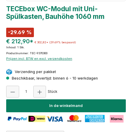
TECEbox WC-Modul mit Uni-
Spülkasten, Bauhöhe 1060 mm
-29.69 %
€ 212,90*
€ 302,82*
(29.69% bespaard)
Inhoud:
1 Stk.
Productnummer: TEC-9370300
Prijzen incl. BTW en excl. verzendkosten
Verzending per pakket
Beschikbaar, levertijd: binnen 6 - 10 werkdagen
Producthoeveelheid: Voer de gewenste hoeve
Stück
In de winkelmand