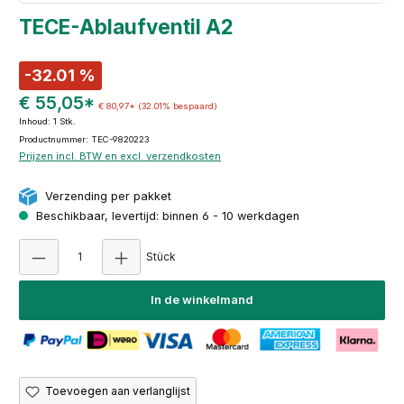
TECE-Ablaufventil A2
-32.01 %
€ 55,05*
€ 80,97*
(32.01% bespaard)
Inhoud:
1 Stk.
Productnummer: TEC-9820223
Prijzen incl. BTW en excl. verzendkosten
Verzending per pakket
Beschikbaar, levertijd: binnen 6 - 10 werkdagen
Producthoeveelheid: Voer de gewenste hoeve
Stück
In de winkelmand
Toevoegen aan verlanglijst