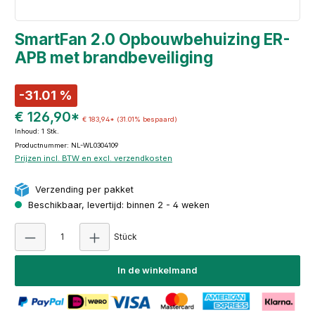
SmartFan 2.0 Opbouwbehuizing ER-
APB met brandbeveiliging
-31.01 %
€ 126,90*
€ 183,94*
(31.01% bespaard)
Inhoud:
1 Stk.
Productnummer: NL-WL0304109
Prijzen incl. BTW en excl. verzendkosten
Verzending per pakket
Beschikbaar, levertijd: binnen 2 - 4 weken
Producthoeveelheid: Voer de gewenste hoeve
Stück
In de winkelmand