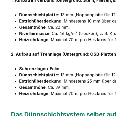
1. Aufbau im Verbund (Untergrund: Stein, Fliesen, E
Dünnschichtplatte
: 13 mm (Noppenplatte für 1
Estrichüberdeckung
: Mindestens 10 mm über d
Gesamthöhe
: Ca. 22 mm.
Nivelliermasse
: Ca. 46 kg/m² (trocken), z. B. K
Heizrohrlänge
: Maximal 70 m pro Heizkreis für
2. Aufbau auf Trennlage (Untergrund: OSB-Platten,
Schrenzlagen-Folie
Dünnschichtplatte
: 13 mm (Noppenplatte für 1
Estrichüberdeckung
: Mindestens 25 mm über d
Gesamthöhe
: Ca. 39 mm.
Heizrohrlänge
: Maximal 70 m pro Heizkreis für
Das Dünnschichtsystem selber aufb