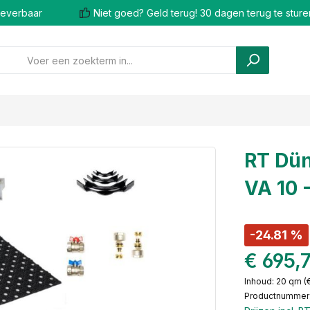
 leverbaar
Niet goed? Geld terug! 30 dagen terug te sture
RT Dün
VA 10 
-24.81 %
€ 695,
Inhoud:
20 qm
(
Productnummer