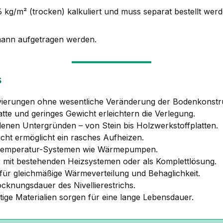
46 kg/m² (trocken) kalkuliert und muss separat bestellt werd
mann aufgetragen werden.
s
ovierungen ohne wesentliche Veränderung der Bodenkonstru
tte und geringes Gewicht erleichtern die Verlegung.
denen Untergründen – von Stein bis Holzwerkstoffplatten.
icht ermöglicht ein rasches Aufheizen.
dertemperatur-Systemen wie Wärmepumpen.
r mit bestehenden Heizsystemen oder als Komplettlösung.
 für gleichmäßige Wärmeverteilung und Behaglichkeit.
ocknungsdauer des Nivellierestrichs.
rtige Materialien sorgen für eine lange Lebensdauer.