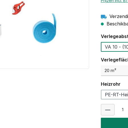
Prijzen incl. 
Verzendi
Beschikbaa
Selecteer
Verlegeabs
VA 10
Selecteer
Verlegeflä
Selecteer
Heizrohr
PE-RT-Hei