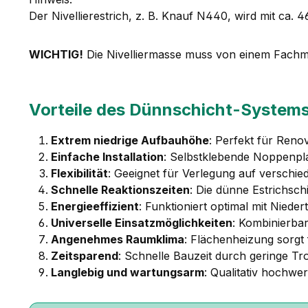
Der Nivellierestrich, z. B. Knauf N440, wird mit ca. 
WICHTIG!
Die Nivelliermasse muss von einem Fach
Vorteile des Dünnschicht-System
Extrem niedrige Aufbauhöhe
: Perfekt für Ren
Einfache Installation
: Selbstklebende Noppenpla
Flexibilität
: Geeignet für Verlegung auf verschie
Schnelle Reaktionszeiten
: Die dünne Estrichsch
Energieeffizient
: Funktioniert optimal mit Nie
Universelle Einsatzmöglichkeiten
: Kombinierba
Angenehmes Raumklima
: Flächenheizung sorgt
Zeitsparend
: Schnelle Bauzeit durch geringe Tr
Langlebig und wartungsarm
: Qualitativ hochwe