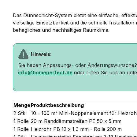
Das Dünnschicht-System bietet eine einfache, effek
vielseitige Einsetzbarkeit und die schnelle Installati
behagliches und nachhaltiges Raumklima.
Hinweis:
Sie haben Anpassungs- oder Änderungswünsche
info@homeperfect.de
oder rufen Sie uns an unt
Menge
Produktbeschreibung
2 Stk.
10 - 100 m² Mini-Noppenelement für Heizroh
1 Rolle
20 m Randdämmstreifen PE 50 x 5 mm
1 Rolle
Heizrohr PB 12 x 1,3 mm - Rolle 200 m
1 Stk.
Heizkreisverteiler Edelstahl mit 2-12 Heizkreis