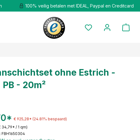
n
100% veilig betalen met IDEAL, Paypal en Creditcard
nschichtset ohne Estrich -
- PB - 20m²
70*
€ 925,28*
(24.81% bespaard)
€ 34,79* / 1 qm)
: FBH1650304