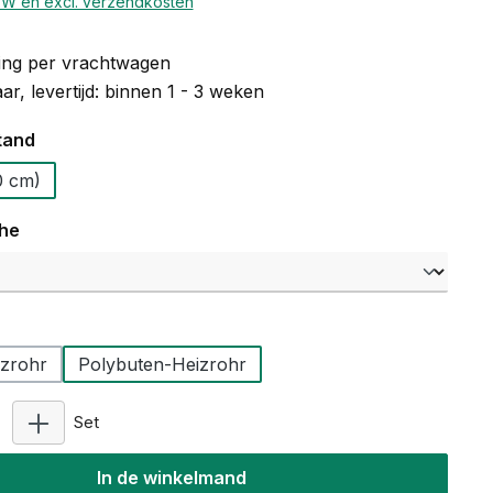
BTW en excl. verzendkosten
ng per vrachtwagen
r, levertijd: binnen 1 - 3 weken
tand
 - (10 cm)
che
zrohr
Polybuten-Heizrohr
Producthoeveelheid: Voer de gewenste hoeveelheid 
Set
In de winkelmand