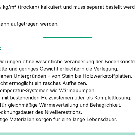
46 kg/m² (trocken) kalkuliert und muss separat bestellt werd
mann aufgetragen werden.
s
ovierungen ohne wesentliche Veränderung der Bodenkonstru
tte und geringes Gewicht erleichtern die Verlegung.
denen Untergründen – von Stein bis Holzwerkstoffplatten.
icht ermöglicht ein rasches Aufheizen.
dertemperatur-Systemen wie Wärmepumpen.
r mit bestehenden Heizsystemen oder als Komplettlösung.
 für gleichmäßige Wärmeverteilung und Behaglichkeit.
ocknungsdauer des Nivellierestrichs.
rtige Materialien sorgen für eine lange Lebensdauer.