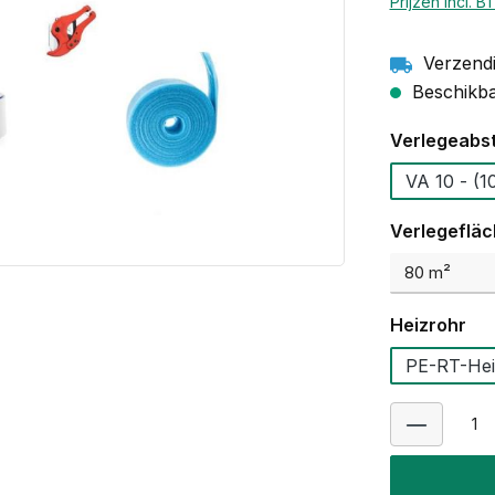
Prijzen incl. 
Verzendi
Beschikbaa
Selecteer
Verlegeabs
VA 10
Selecteer
Verlegeflä
Selecteer
Heizrohr
PE-RT-Hei