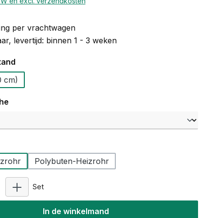
BTW en excl. verzendkosten
ng per vrachtwagen
r, levertijd: binnen 1 - 3 weken
tand
 - (10 cm)
che
zrohr
Polybuten-Heizrohr
Producthoeveelheid: Voer de gewenste hoeveelheid 
Set
In de winkelmand