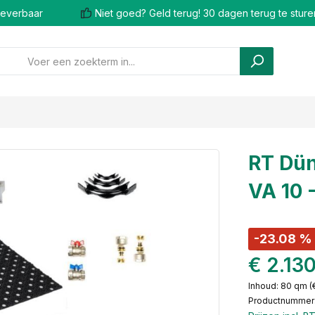
 leverbaar
Niet goed? Geld terug! 30 dagen terug te sture
RT Dün
VA 10 
-23.08 %
€ 2.13
Inhoud:
80 qm
(
Productnummer