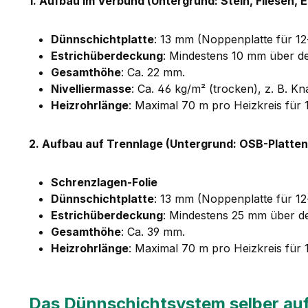
1. Aufbau im Verbund (Untergrund: Stein, Fliesen, E
Dünnschichtplatte
: 13 mm (Noppenplatte für 1
Estrichüberdeckung
: Mindestens 10 mm über d
Gesamthöhe
: Ca. 22 mm.
Nivelliermasse
: Ca. 46 kg/m² (trocken), z. B. K
Heizrohrlänge
: Maximal 70 m pro Heizkreis für
2. Aufbau auf Trennlage (Untergrund: OSB-Platten,
Schrenzlagen-Folie
Dünnschichtplatte
: 13 mm (Noppenplatte für 1
Estrichüberdeckung
: Mindestens 25 mm über d
Gesamthöhe
: Ca. 39 mm.
Heizrohrlänge
: Maximal 70 m pro Heizkreis für
Das Dünnschichtsystem selber aufb