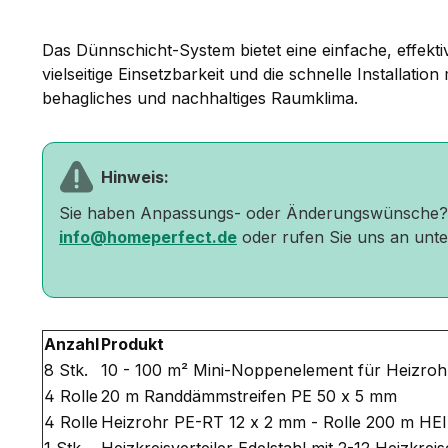
Das Dünnschicht-System bietet eine einfache, effek
vielseitige Einsetzbarkeit und die schnelle Installati
behagliches und nachhaltiges Raumklima.
Hinweis:
Sie haben Anpassungs- oder Änderungswünsche
info@homeperfect.de
oder rufen Sie uns an unt
Anzahl
Produkt
8 Stk.
10 - 100 m² Mini-Noppenelement für Heizroh
4 Rolle
20 m Randdämmstreifen PE 50 x 5 mm
4 Rolle
Heizrohr PE-RT 12 x 2 mm - Rolle 200 m 
1 Stk.
Heizkreisverteiler Edelstahl mit 2-12 Heizkrei