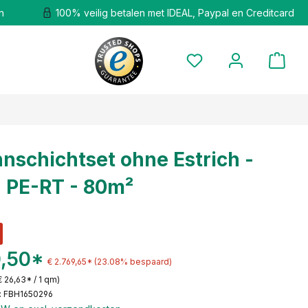
n
100% veilig betalen met IDEAL, Paypal en Creditcard
nschichtset ohne Estrich -
- PE-RT - 80m²
0,50*
€ 2.769,65*
(23.08% bespaard)
€ 26,63* / 1 qm)
: FBH1650296