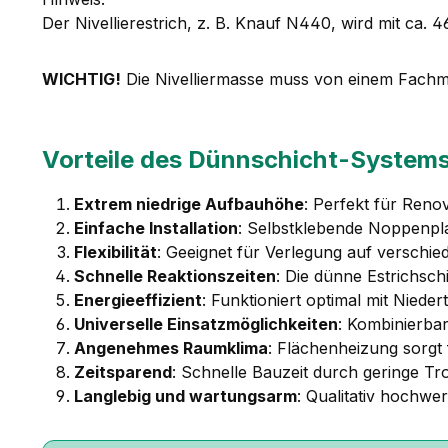
Der Nivellierestrich, z. B. Knauf N440, wird mit ca. 
WICHTIG!
Die Nivelliermasse muss von einem Fach
Vorteile des Dünnschicht-System
Extrem niedrige Aufbauhöhe
: Perfekt für Ren
Einfache Installation
: Selbstklebende Noppenpla
Flexibilität
: Geeignet für Verlegung auf verschie
Schnelle Reaktionszeiten
: Die dünne Estrichsch
Energieeffizient
: Funktioniert optimal mit Nie
Universelle Einsatzmöglichkeiten
: Kombinierba
Angenehmes Raumklima
: Flächenheizung sorgt
Zeitsparend
: Schnelle Bauzeit durch geringe Tr
Langlebig und wartungsarm
: Qualitativ hochwe