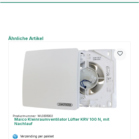
Productgalerij overslaan
Ähnliche Artikel
Productnummer: WL0305002
Maico Kleinraumventilator Lüfter KRV 100 N, mit
Nachlauf
Verzending per pakket