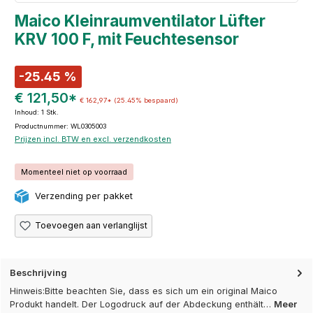
Maico Kleinraumventilator Lüfter
KRV 100 F, mit Feuchtesensor
-25.45 %
€ 121,50*
€ 162,97*
(25.45% bespaard)
Inhoud:
1 Stk.
Productnummer: WL0305003
Prijzen incl. BTW en excl. verzendkosten
Momenteel niet op voorraad
Verzending per pakket
Toevoegen aan verlanglijst
Beschrijving
Hinweis:Bitte beachten Sie, dass es sich um ein original Maico
Produkt handelt. Der Logodruck auf der Abdeckung enthält…
Meer