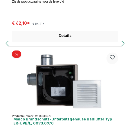
Zie de productpagina voor de levertijd
€ 62,10*
€ 84,41*
Details
%
Productnummer: WL0093.0970
Maico Brandschutz-Unterputzgehäuse Badlüfter Typ
ER-UPB/L, 0093.0970