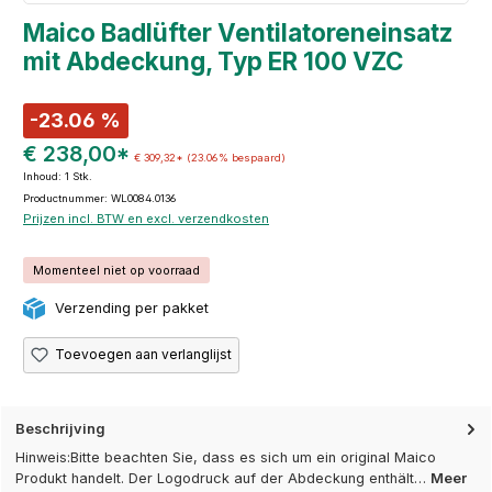
Maico Badlüfter Ventilatoreneinsatz
mit Abdeckung, Typ ER 100 VZC
-23.06 %
€ 238,00*
€ 309,32*
(23.06% bespaard)
Inhoud:
1 Stk.
Productnummer: WL0084.0136
Prijzen incl. BTW en excl. verzendkosten
Momenteel niet op voorraad
Verzending per pakket
Toevoegen aan verlanglijst
Beschrijving
Hinweis:Bitte beachten Sie, dass es sich um ein original Maico
Produkt handelt. Der Logodruck auf der Abdeckung enthält…
Meer