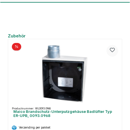
Productgalerij overslaan
Zubehör
%
Productnummer: WL0093.0968
Maico Brandschutz-Unterputzgehäuse Badlüfter Typ
ER-UPB, 0093.0968
Verzending per pakket