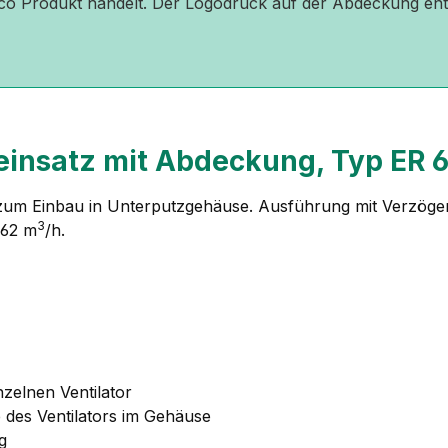
Maico Produkt handelt. Der Logodruck auf der Abdeckung e
neinsatz mit Abdeckung, Typ ER 
r zum Einbau in Unterputzgehäuse. Ausführung mit Verzöge
3
 62 m
/h.
zelnen Ventilator
 des Ventilators im Gehäuse
g