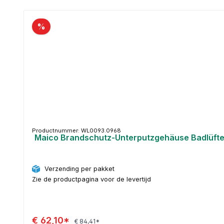
Productgalerij overslaan
%
Productnummer: WL0093.0968
Maico Brandschutz-Unterputzgehäuse Badlüfte
Verzending per pakket
Zie de productpagina voor de levertijd
€ 62,10*
€ 84,41*