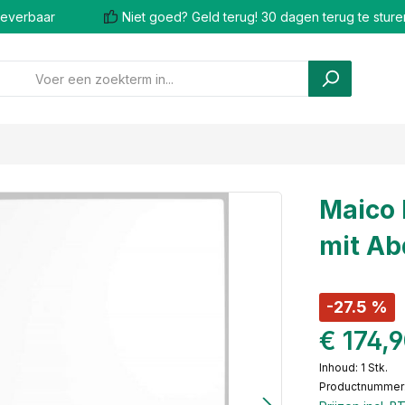
 leverbaar
Niet goed? Geld terug! 30 dagen terug te sture
Maico 
mit Ab
-27.5 %
€ 174,
Inhoud:
1 Stk.
Productnummer