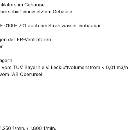
ilators im Gehäuise
bei schief eingesetztem Gehäuse
DE 0100- 701 auch bei Strahlwasser einbaubar
gen der ER-Ventilatoren
or
lagern
ft vom TÜV Bayern e.V. Leckluftvolumenstrom < 0,01 m3/h
 vom IAB Oberursel
1.250 1/min. / 1.800 1/min.