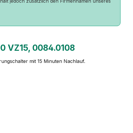
nthält jedoch zusätzlich den Firmennamen unseres
60 VZ15, 0084.0108
rungschalter mit 15 Minuten Nachlauf.