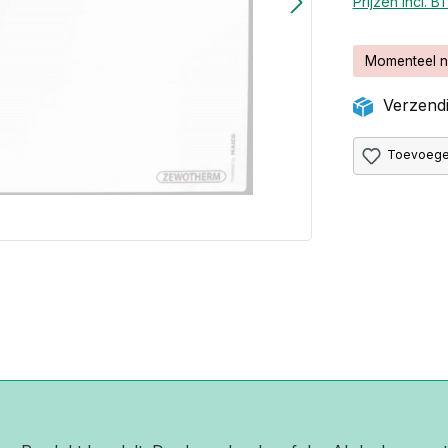
Prijzen incl. 
Momenteel n
Verzendi
Toevoegen