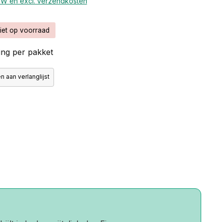
BTW en excl. verzendkosten
iet op voorraad
ng per pakket
 aan verlanglijst