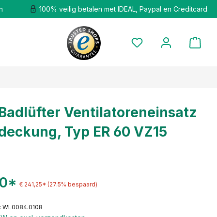
n
100% veilig betalen met IDEAL, Paypal en Creditcard
Badlüfter Ventilatoreneinsatz
deckung, Typ ER 60 VZ15
90*
€ 241,25*
(27.5% bespaard)
: WL0084.0108