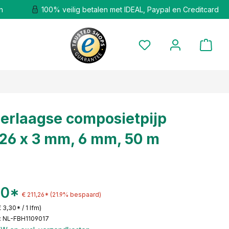
n
100% veilig betalen met IDEAL, Paypal en Creditcard
erlaagse composietpijp
26 x 3 mm, 6 mm, 50 m
00*
€ 211,26*
(21.9% bespaard)
€ 3,30* / 1 lfm)
 NL-FBH1109017