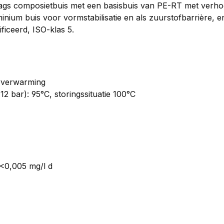
laags composietbuis met een basisbuis van PE-RT met ver
inium buis voor vormstabilisatie en als zuurstofbarrière,
iceerd, ISO-klas 5.
erverwarming
2 bar): 95°C, storingssituatie 100°C
 <0,005 mg/l d