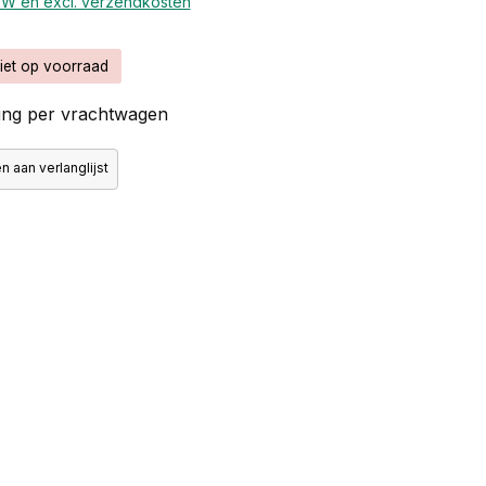
BTW en excl. verzendkosten
iet op voorraad
ng per vrachtwagen
 aan verlanglijst