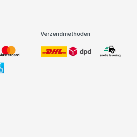
Verzendmethoden
DHL
expeditie levering