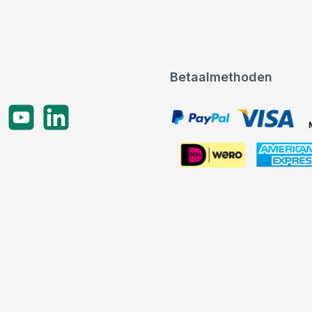
Betaalmethoden
gram
YouTube
LinkedIn
PayPal, VISA, Mastercard
American Express