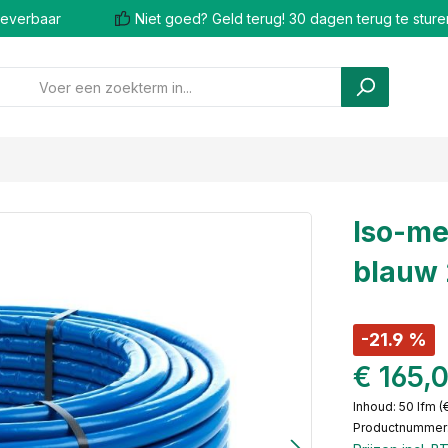
 leverbaar
Niet goed? Geld terug! 30 dagen terug te sture
Iso-me
blauw 
-21.9 %
€ 165,
Inhoud:
50 lfm
(
Productnummer: